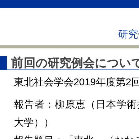
トップ
研究
前
回の
研究例会
につい
東北社会学会2019年度第2
報告者：柳原恵（日本学術
大学））