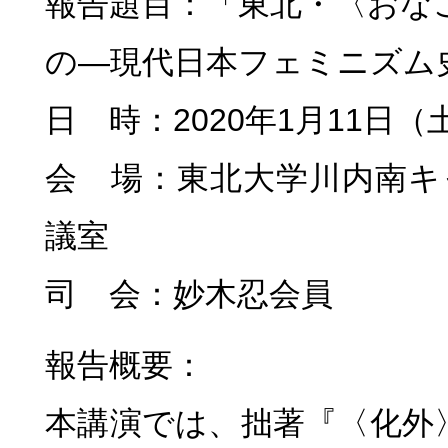
報告題目：「東北・〈おな
の―現代日本フェミニズム
日 時：2020年1月11日（土）
会 場：東北大学川内南キ
議室
司 会：妙木忍会員
報告
概要
：
本講演では、拙著『〈化外